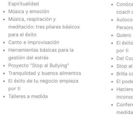
Espiritualidad
Conócet
Música y emoción
coach q
Música, respiración y
Autoco
meditación: tres pilares básicos
Person
para el éxito
Quiero 
Canto e improvisación
El éxit
Herramientas básicas para la
por ti
gestión del estrés
Del Coa
Proyecto “Stop al Bullying“
Stop al
Tranquilidad y buenos alimentos
Brilla 
El éxito de tu negocio empieza
El pode
por ti
Hacien
Talleres a medida
inconsc
Confere
medid