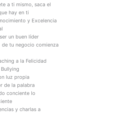
e a ti mismo, saca el
ue hay en ti
nocimiento y Excelencia
al
ser un buen líder
o de tu negocio comienza
ching a la Felicidad
 Bullying
con luz propia
r de la palabra
do conciente lo
iente
ncias y charlas a
a