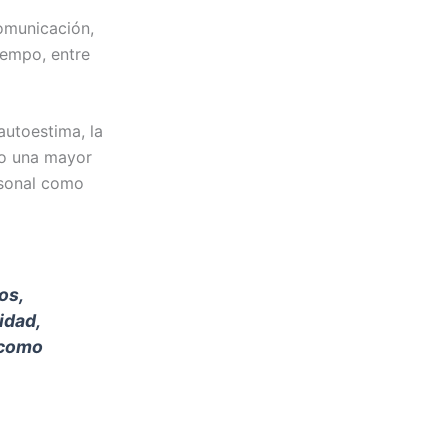
omunicación,
iempo, entre
autoestima, la
do una mayor
ersonal como
os,
idad,
 como